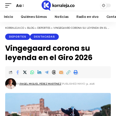
Aa
Font
Resizer
Inicio
Quiénes Sómos
Noticias
Radio en vivo
Cont
KORRALEJA.CO
>
BLOG
>
DEPORTES
>
VINGEGAARD CORONA SU LEYENDA EN EL GIRO 2026
DEPORTES
DESTACADAS
Vingegaard corona su
leyenda en el Giro 2026
BY
ÁNGEL MIGUEL PÉREZ MARTÍNEZ
PUBLISHED MAYO 31, 2026