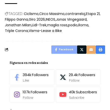
Ciclismo
Circo Massimo
contrarreloj
Etapa 21
TAGGED:
Filippo Ganna
Giro 2026
INEOS
Jonas Vingegaard
Jonathan Milan
Lidl-Trek
maglia rosa
podio
Roma
Triple Corona
Visma-Lease a Bike
Facebook
Síguenos en redes sociales
394k
Followers
29.4k
Followers
Like
Follow
107k
Followers
40k
Subscribers
Follow
Subscribe