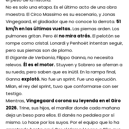
No es solo una etapa. Es el último acto de una obra
maestra. El Circo Massimo es su escenario, y Jonas
Vingegaard, el gladiador que no conoce la derrota.
51
km/h en las últimas vueltas.
Las piernas arden. Los
pulmones gritan. Pero él
no mira atrás.
El pelotón se
rompe como cristal. Lonardi y Penhoët intentan seguir,
pero sus piernas son de plomo.
El
Gigante de Verbania
, Filippo Ganna, no necesita
relevos.
Él es el motor.
Stuyven y Sobrero se aferran a
su rueda, pero saben que es inútil. En la rampa final,
Ganna
explotó.
No fue un sprint. Fue una ejecución.
Milan, el rey del sprint, tuvo que conformarse con ser
testigo.
Mientras,
Vingegaard corona su leyenda en el Giro
2026.
Trine, sus hijos, el manillar donde cada mañana
deja un beso para ellos. El danés no pedalea por sí
mismo. Lo hace por los suyos. Por el equipo que lo ha