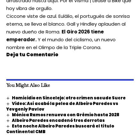
arrastrado hasta aquí. Por el Visma | Lease a Bike que
hoy vibra de orgullo.
Ciccone viste de azul. Eulálio, el portugués de sonrisa
eterna, se lleva el blanco. Gall y Hindley aplauden al
nuevo dueño de Roma.
El Giro 2026 tiene
emperador.
Y el mundo del ciclismo, un nuevo
nombre en el Olimpo de la Triple Corona.
Deja tu Comentario
You Might Also Like
Homicidio en Sincelejo: otro crimen sacude Sucre
Video: Así acabó la pelea de Albeiro Paredes vs
Yevgeniy Pavlov
Mónica Ramos renueva con Grêmio hasta 2028
Albeiro Paredes encadenó tres derrotas
Esta noche Albeiro Paredes buscará el título
Continental CMB