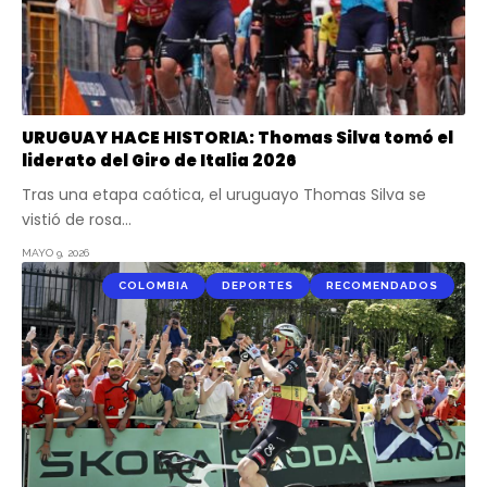
URUGUAY HACE HISTORIA: Thomas Silva tomó el
liderato del Giro de Italia 2026
Tras una etapa caótica, el uruguayo Thomas Silva se
vistió de rosa…
MAYO 9, 2026
COLOMBIA
DEPORTES
RECOMENDADOS