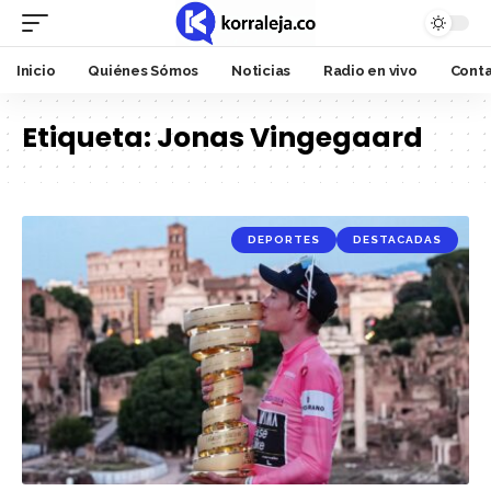
Inicio
Quiénes Sómos
Noticias
Radio en vivo
Cont
Etiqueta:
Jonas Vingegaard
DEPORTES
DESTACADAS