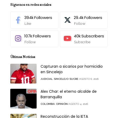
Síguenos en redes sociales
394k
Followers
29.4k
Followers
Like
Follow
107k
Followers
40k
Subscribers
Follow
Subscribe
Últimas Noticias
Capturan a sicarios por homicidio
en Sincelejo
JUDICIAL
SINCELEJO
SUCRE
AGOSTO 6, 2026
Alex Char: el eterno alcalde de
Barranquilla
COLOMBIA
OPINIÓN
AGOSTO 4, 2026
Reconstrucción de la IETA