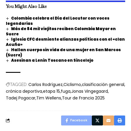
You Might Also Like
Colombia celebra el Día del Locutor con voces
legendarias
Más de 84 mil viejitos reciben Colombia Mayor en
Sucre
Iglesia CFC desmiente alianzas políticas con el «clan
Acuña»
Hallan cuerpo sin vida de una mujer en San Marcos
(Sucre)
Asesinan a Lenin Toscano en Sincelejo
Carlos Rodríguez
Ciclismo
clasificación general
TAGGED:
crónica deportiva
etapa 15
fuga
Jonas Vingegaard
Tadej Pogacar
Tim Wellens
Tour de Francia 2025
Facebook