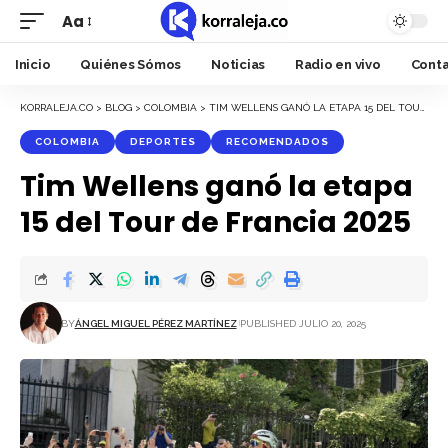
Aa
Font
Resizer
Inicio
Quiénes Sómos
Noticias
Radio en vivo
Cont
KORRALEJA.CO
>
BLOG
>
COLOMBIA
>
TIM WELLENS GANÓ LA ETAPA 15 DEL TOUR DE FRANCIA 2025
COLOMBIA
DEPORTES
RECOMENDADOS
Tim Wellens ganó la etapa
15 del Tour de Francia 2025
BY
ÁNGEL MIGUEL PÉREZ MARTÍNEZ
PUBLISHED JULIO 20, 2025