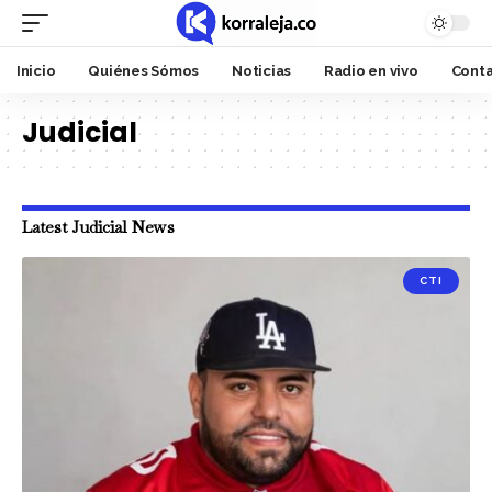
Inicio
Quiénes Sómos
Noticias
Radio en vivo
Cont
Judicial
Latest Judicial News
CTI