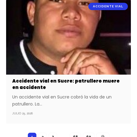
ACCIDENTE VIAL
Accidente vial en Sucre: patrullero muere
en accidente
Un accidente vial en Sucre cobró la vida de un
patrullero. La…
JULIO 25, 2026
1
2
3
…
68
69