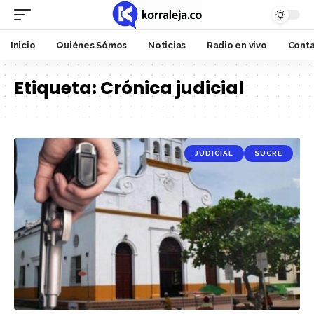
Inicio
Quiénes Sómos
Noticias
Radio en vivo
Cont
Etiqueta:
Crónica judicial
JUDICIAL
SUCRE