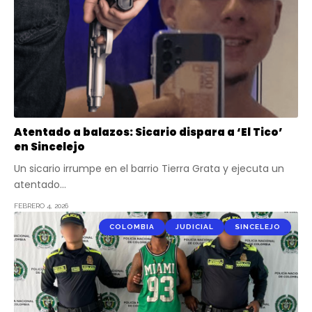
Atentado a balazos: Sicario dispara a ‘El Tico’
en Sincelejo
Un sicario irrumpe en el barrio Tierra Grata y ejecuta un
atentado…
FEBRERO 4, 2026
COLOMBIA
JUDICIAL
SINCELEJO