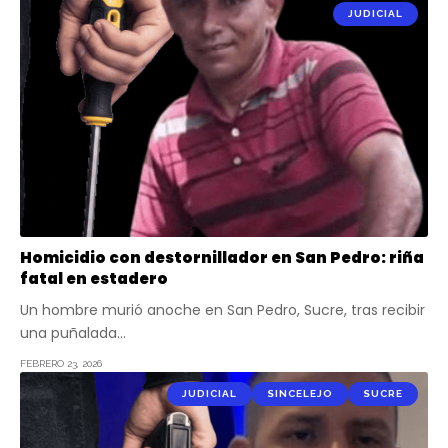
JUDICIAL
Homicidio con destornillador en San Pedro: riña
fatal en estadero
Un hombre murió anoche en San Pedro, Sucre, tras recibir
una puñalada…
FEBRERO 23, 2026
JUDICIAL
SINCELEJO
SUCRE