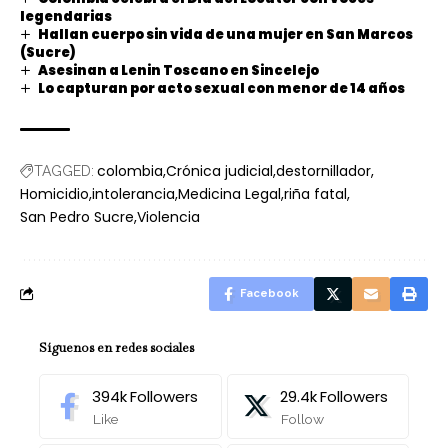
legendarias
Hallan cuerpo sin vida de una mujer en San Marcos
(Sucre)
Asesinan a Lenin Toscano en Sincelejo
Lo capturan por acto sexual con menor de 14 años
colombia
Crónica judicial
destornillador
TAGGED:
Homicidio
intolerancia
Medicina Legal
riña fatal
San Pedro Sucre
Violencia
Facebook
Síguenos en redes sociales
394k
Followers
29.4k
Followers
Like
Follow