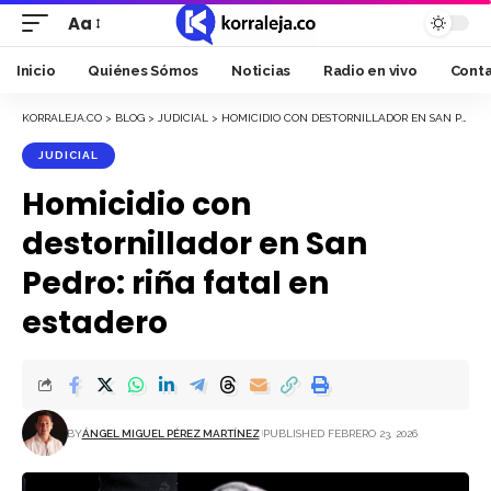
Aa
Font
Resizer
Inicio
Quiénes Sómos
Noticias
Radio en vivo
Cont
KORRALEJA.CO
>
BLOG
>
JUDICIAL
>
HOMICIDIO CON DESTORNILLADOR EN SAN PEDRO: RIÑA FATAL EN ESTADERO
JUDICIAL
Homicidio con
destornillador en San
Pedro: riña fatal en
estadero
BY
ÁNGEL MIGUEL PÉREZ MARTÍNEZ
PUBLISHED FEBRERO 23, 2026