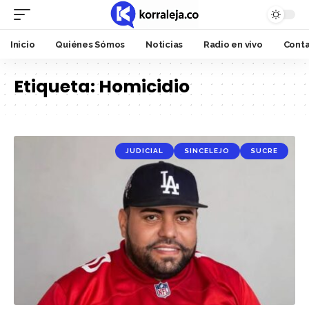
Inicio
Quiénes Sómos
Noticias
Radio en vivo
Cont
Etiqueta:
Homicidio
JUDICIAL
SINCELEJO
SUCRE