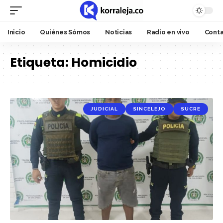
Inicio
Quiénes Sómos
Noticias
Radio en vivo
Cont
Etiqueta:
Homicidio
JUDICIAL
SINCELEJO
SUCRE