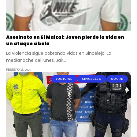
Asesinato en El Maizal: Joven pierde la vida en
un ataque a bala
La violencia sigue cobrando vidas en Sincelejo. La
medianoche del lunes, Jair…
FEBRERO 18, 2025
JUDICIAL
SINCELEJO
SUCRE