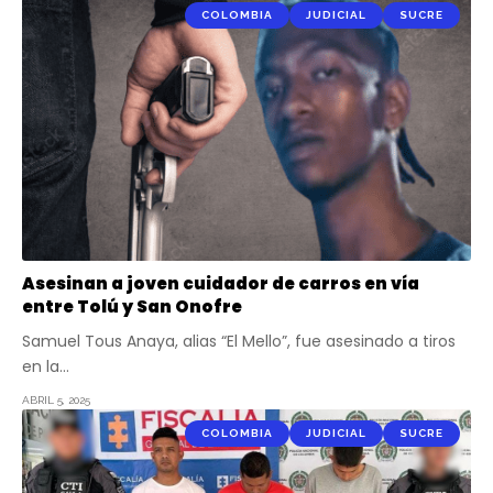
COLOMBIA
JUDICIAL
SUCRE
Asesinan a joven cuidador de carros en vía
entre Tolú y San Onofre
Samuel Tous Anaya, alias “El Mello”, fue asesinado a tiros
en la…
ABRIL 5, 2025
COLOMBIA
JUDICIAL
SUCRE