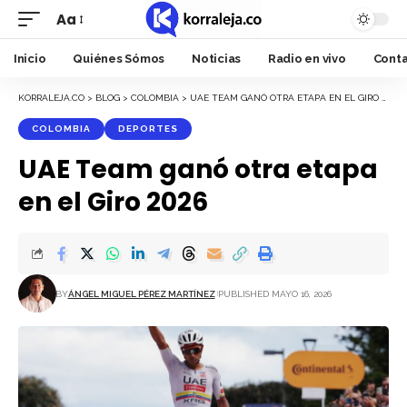
Aa
Font
Resizer
Inicio
Quiénes Sómos
Noticias
Radio en vivo
Cont
KORRALEJA.CO
>
BLOG
>
COLOMBIA
>
UAE TEAM GANÓ OTRA ETAPA EN EL GIRO 2026
COLOMBIA
DEPORTES
UAE Team ganó otra etapa
en el Giro 2026
BY
ÁNGEL MIGUEL PÉREZ MARTÍNEZ
PUBLISHED MAYO 16, 2026