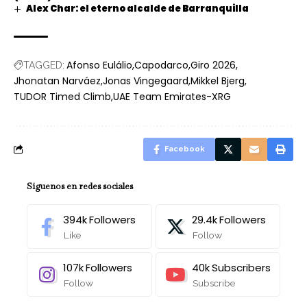
Alex Char: el eterno alcalde de Barranquilla
Afonso Eulálio
Capodarco
Giro 2026
TAGGED:
Jhonatan Narváez
Jonas Vingegaard
Mikkel Bjerg
TUDOR Timed Climb
UAE Team Emirates-XRG
Facebook
Síguenos en redes sociales
394k
Followers
29.4k
Followers
Like
Follow
107k
Followers
40k
Subscribers
Follow
Subscribe