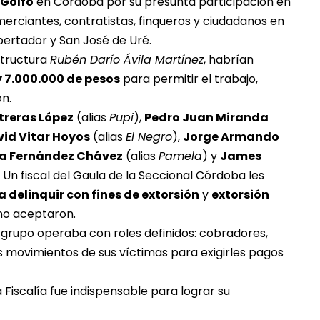
 Golfo
en Córdoba por su presunta participación en
erciantes, contratistas, finqueros y ciudadanos en
bertador y San José de Uré.
structura
Rubén Darío Ávila Martínez
, habrían
y 7.000.000 de pesos
para permitir el trabajo,
ón.
treras López
(alias
Pupi
),
Pedro Juan Miranda
vid Vitar Hoyos
(alias
El Negro
),
Jorge Armando
a Fernández Chávez
(alias
Pamela
) y
James
. Un fiscal del Gaula de la Seccional Córdoba les
 delinquir con fines de extorsión
y
extorsión
no aceptaron.
e grupo operaba con roles definidos: cobradores,
s movimientos de sus víctimas para exigirles pagos
 Fiscalía fue indispensable para lograr su