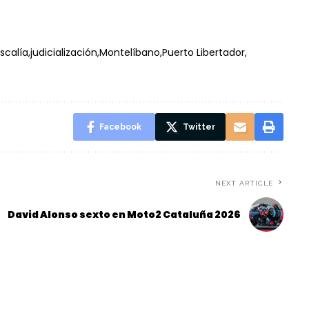
iscalía
judicialización
Montelíbano
Puerto Libertador
Facebook
Twitter
NEXT ARTICLE
David Alonso sexto en Moto2 Cataluña 2026