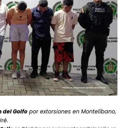
n del Golfo
por extorsiones en Montelíbano,
ré.