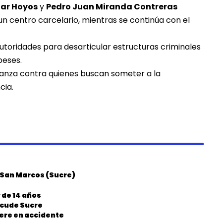
tar Hoyos
y
Pedro Juan Miranda Contreras
un centro carcelario, mientras se continúa con el
utoridades para desarticular estructuras criminales
beses.
avanza contra quienes buscan someter a la
cia.
n San Marcos (Sucre)
 de 14 años
acude Sucre
uere en accidente