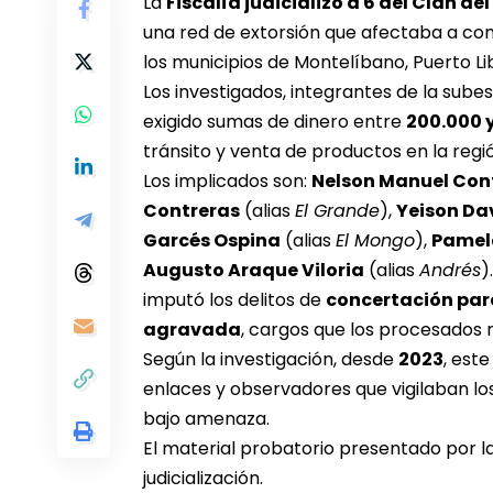
La
Fiscalía judicializó a 6 del Clan del
una red de extorsión que afectaba a com
los municipios de Montelíbano, Puerto Li
Los investigados, integrantes de la sube
exigido sumas de dinero entre
200.000 
tránsito y venta de productos en la regi
Los implicados son:
Nelson Manuel Con
Contreras
(alias
El Grande
),
Yeison Da
Garcés Ospina
(alias
El Mongo
),
Pamel
Augusto Araque Viloria
(alias
Andrés
)
imputó los delitos de
concertación para
agravada
, cargos que los procesados 
Según la investigación, desde
2023
, est
enlaces y observadores que vigilaban lo
bajo amenaza.
El material probatorio presentado por la
judicialización.