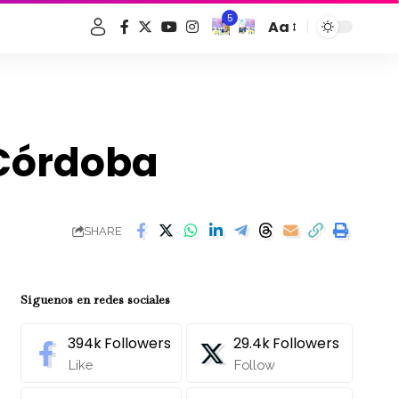
5
Aa
Font
Resizer
n Córdoba
SHARE
Síguenos en redes sociales
394k
Followers
29.4k
Followers
Like
Follow