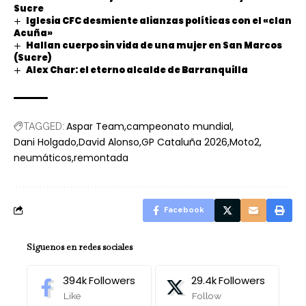
Sucre
Iglesia CFC desmiente alianzas políticas con el «clan
Acuña»
Hallan cuerpo sin vida de una mujer en San Marcos
(Sucre)
Alex Char: el eterno alcalde de Barranquilla
Aspar Team
campeonato mundial
TAGGED:
Dani Holgado
David Alonso
GP Cataluña 2026
Moto2
neumáticos
remontada
Facebook
Síguenos en redes sociales
394k
Followers
29.4k
Followers
Like
Follow