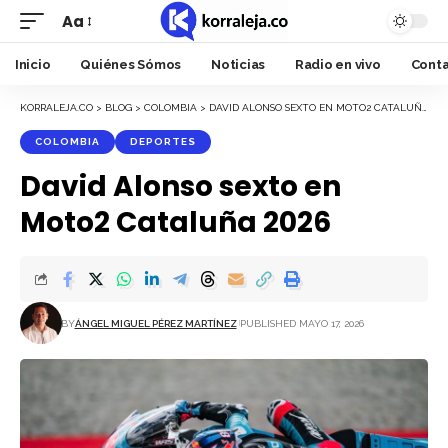
Aa
Font
Resizer
Inicio
Quiénes Sómos
Noticias
Radio en vivo
Cont
KORRALEJA.CO
>
BLOG
>
COLOMBIA
>
DAVID ALONSO SEXTO EN MOTO2 CATALUÑA 2026
COLOMBIA
DEPORTES
David Alonso sexto en
Moto2 Cataluña 2026
BY
ÁNGEL MIGUEL PÉREZ MARTÍNEZ
PUBLISHED MAYO 17, 2026