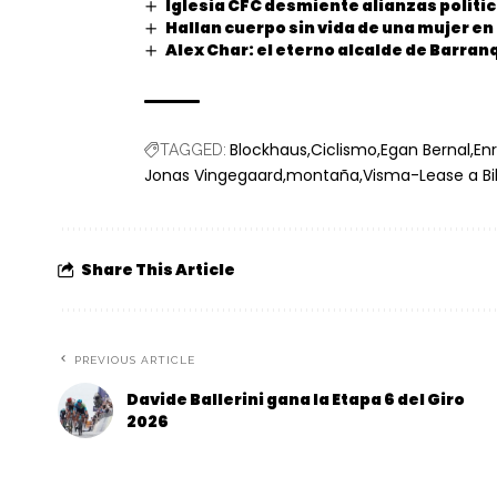
Iglesia CFC desmiente alianzas polític
Hallan cuerpo sin vida de una mujer e
Alex Char: el eterno alcalde de Barranq
Blockhaus
Ciclismo
Egan Bernal
En
TAGGED:
Jonas Vingegaard
montaña
Visma-Lease a Bi
Share This Article
PREVIOUS ARTICLE
Davide Ballerini gana la Etapa 6 del Giro
2026