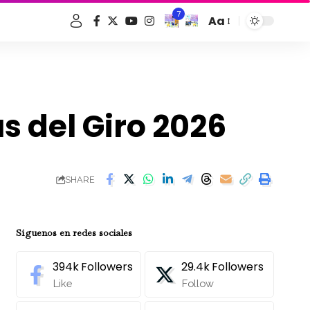
7
Aa
Font
Resizer
s del Giro 2026
SHARE
Síguenos en redes sociales
394k
Followers
29.4k
Followers
Like
Follow