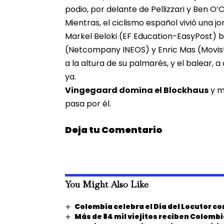
podio, por delante de Pellizzari y Ben O’
Mientras, el ciclismo español vivió una 
Markel Beloki (EF Education-EasyPost) bri
(Netcompany INEOS) y Enric Mas (Movis
a la altura de su palmarés, y el balear, 
ya.
Vingegaard domina el Blockhaus
y m
pasa por él.
Deja tu Comentario
You Might Also Like
Colombia celebra el Día del Locutor c
Más de 84 mil viejitos reciben Colomb