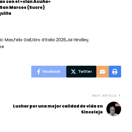
as con el «clan Acuña»
n San Marcos (Sucre)
uilla
ric Mas
Felix Gall
Giro d’Italia 2026
Jai Hindley
ke
Facebook
Twitter
NEXT ARTICLE
Luchar por una mejor calidad de vida en
Sincelejo