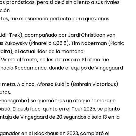
s pronósticos, pero sí dejó sin aliento a sus rivales
ción.
dites, fue el escenario perfecto para que Jonas
 (Lidl-Trek), acompañado por Jardi Christiaan van
as Zukowsky (Pinarello Q36.5), Tim Naberman (Picnic
Malta), el actual líder de la montaña.
Visma al frente, no les dio respiro. El ritmo fue
 hacia Roccamorice, donde el equipo de Vingegaard
 meta. A cinco, Afonso Eulálio (Bahrain Victorious)
utos.
ORA-hansgrohe) se quemó tras un ataque temerario.
tió. El austríaco, quinto en el Tour 2025, se plantó
ntaja de Vingegaard de 20 segundos a solo 13 en la
 ganador en el Blockhaus en 2023, completó el