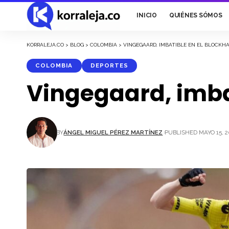
INICIO
QUIÉNES SÓMOS
KORRALEJA.CO
>
BLOG
>
COLOMBIA
>
VINGEGAARD, IMBATIBLE EN EL BLOCKHAU
COLOMBIA
DEPORTES
Vingegaard, imbat
BY
ÁNGEL MIGUEL PÉREZ MARTÍNEZ
PUBLISHED MAYO 15, 2