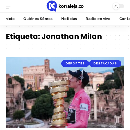
Inicio
Quiénes Sómos
Noticias
Radio en vivo
Cont
Etiqueta:
Jonathan Milan
DEPORTES
DESTACADAS