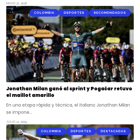
MAYO 21, 2026
COLOMBIA
DEPORTES
RECOMENDADOS
Jonathan Milan ganó al sprint y Pogačar retuvo
el maillot amarillo
En una etapa rápida y técnica, el italiano Jonathan Milan
se impone…
JULIO 12, 2025
COLOMBIA
DEPORTES
DESTACADAS