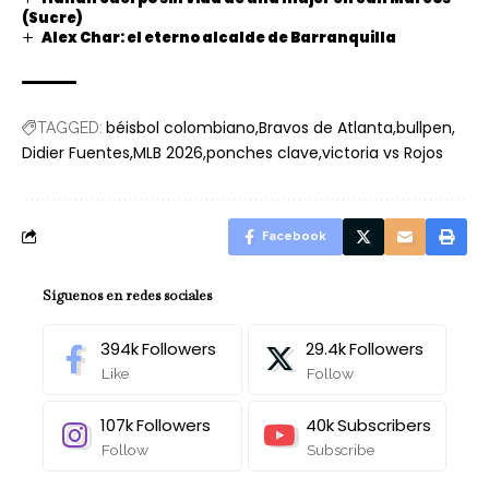
(Sucre)
Alex Char: el eterno alcalde de Barranquilla
béisbol colombiano
Bravos de Atlanta
bullpen
TAGGED:
Didier Fuentes
MLB 2026
ponches clave
victoria vs Rojos
Facebook
Síguenos en redes sociales
394k
Followers
29.4k
Followers
Like
Follow
107k
Followers
40k
Subscribers
Follow
Subscribe