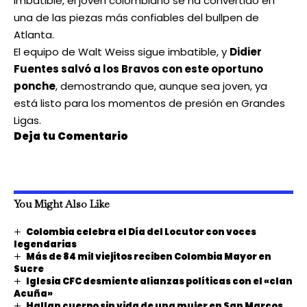
imbatible, el joven colombiano se ha convertido en
una de las piezas más confiables del bullpen de
Atlanta.
El equipo de Walt Weiss sigue imbatible, y
Didier
Fuentes salvó a los Bravos con este oportuno
ponche
, demostrando que, aunque sea joven, ya
está listo para los momentos de presión en Grandes
Ligas.
Deja tu Comentario
You Might Also Like
Colombia celebra el Día del Locutor con voces
legendarias
Más de 84 mil viejitos reciben Colombia Mayor en
Sucre
Iglesia CFC desmiente alianzas políticas con el «clan
Acuña»
Hallan cuerpo sin vida de una mujer en San Marcos