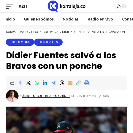
Aa
Font
Resizer
Inicio
Quiénes Sómos
Noticias
Radio en vivo
Cont
KORRALEJA.CO
>
BLOG
>
COLOMBIA
>
DIDIER FUENTES SALVÓ A LOS BRAVOS CON UN PONCHE
COLOMBIA
DEPORTES
Didier Fuentes salvó a los
Bravos con un ponche
BY
ÁNGEL MIGUEL PÉREZ MARTÍNEZ
PUBLISHED MAYO 30, 2026