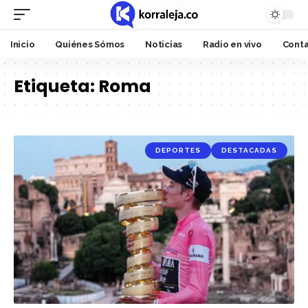
Inicio
Quiénes Sómos
Noticias
Radio en vivo
Cont
Etiqueta:
Roma
DEPORTES
DESTACADAS