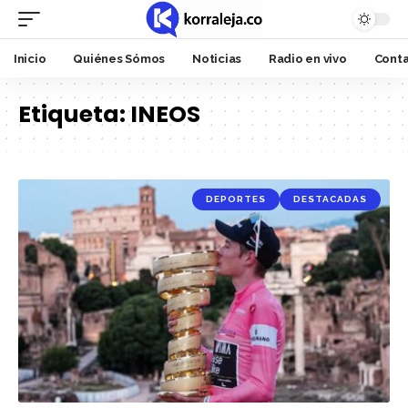
Inicio
Quiénes Sómos
Noticias
Radio en vivo
Cont
Etiqueta:
INEOS
DEPORTES
DESTACADAS