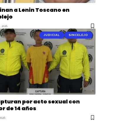
inan a Lenin Toscano en
elejo
 2026
JUDICIAL
SINCELEJO
apturan por acto sexual con
r de 14 años
2026