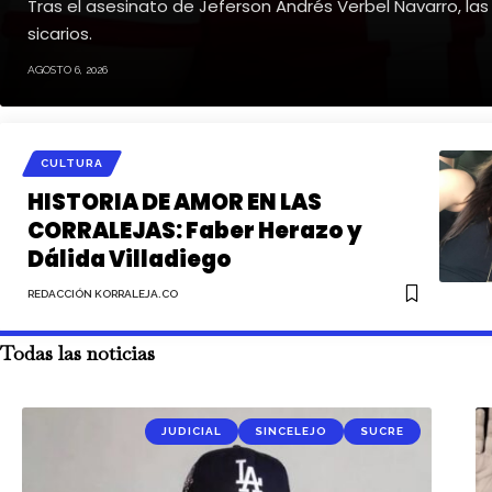
Tras el asesinato de Jeferson Andrés Verbel Navarro, la
sicarios.
AGOSTO 6, 2026
CULTURA
HISTORIA DE AMOR EN LAS
CORRALEJAS: Faber Herazo y
Dálida Villadiego
REDACCIÓN KORRALEJA.CO
Todas las noticias
JUDICIAL
SINCELEJO
SUCRE