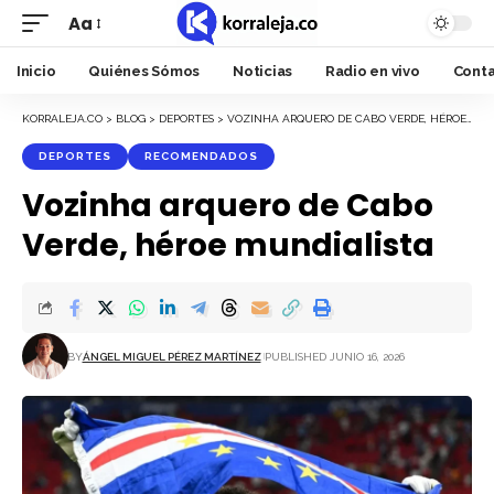
Aa
Font
Resizer
Inicio
Quiénes Sómos
Noticias
Radio en vivo
Cont
KORRALEJA.CO
>
BLOG
>
DEPORTES
>
VOZINHA ARQUERO DE CABO VERDE, HÉROE MUNDIALISTA
DEPORTES
RECOMENDADOS
Vozinha arquero de Cabo
Verde, héroe mundialista
BY
ÁNGEL MIGUEL PÉREZ MARTÍNEZ
PUBLISHED JUNIO 16, 2026