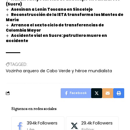
(Sucre)
Asesinan a Lenin Toscano en Sincelejo
Reconstrucción de la IETA transforma los Montes de
María
Arranca el sexto ciclo de transferencias de
Colombia Mayor
Accidente vial en Sucre: patrullero muere en
accidente
TAGGED:
Vozinha arquero de Cabo Verde y héroe mundialista
Facebook
Síguenos en redes sociales
394k
Followers
29.4k
Followers
Like
Follow