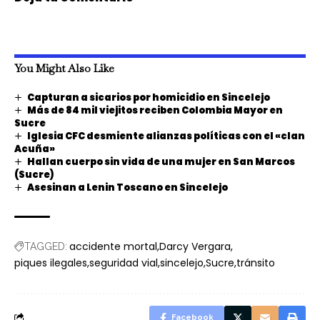
You Might Also Like
Capturan a sicarios por homicidio en Sincelejo
Más de 84 mil viejitos reciben Colombia Mayor en
Sucre
Iglesia CFC desmiente alianzas políticas con el «clan
Acuña»
Hallan cuerpo sin vida de una mujer en San Marcos
(Sucre)
Asesinan a Lenin Toscano en Sincelejo
accidente mortal
Darcy Vergara
TAGGED:
piques ilegales
seguridad vial
sincelejo
Sucre
tránsito
Facebook