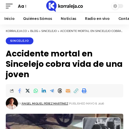
Aa
Font
Resizer
Inicio
Quiénes Sómos
Noticias
Radio en vivo
Cont
KORRALEJA.CO
>
BLOG
>
SINCELEJO
>
ACCIDENTE MORTAL EN SINCELEJO COBRA VIDA DE UNA JOVEN
SINCELEJO
Accidente mortal en
Sincelejo cobra vida de una
joven
BY
ÁNGEL MIGUEL PÉREZ MARTÍNEZ
PUBLISHED MAYO 8, 2026