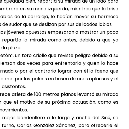
le quedaba bien, repartía su mirada de un lado para
ombrero en su mano izquierda, mientras que la brisa
tablas de la corraleja, le hacían mover su hermosa
 de sudor que se deslizan por sus delicados labios.
arios jóvenes apuestos empezaran a mostrar un poco
o repartía la mirada como antes, debido a que ya
 la plaza.
etón”, un toro criollo que reviste peligro debido a su
piensan dos veces para enfrentarlo y quien lo hace
rnada o por el contrario lograr con él la faena que
searse por los palcos en busca de unos aplausos y el
 asistentes.
arece atleta de 100 metros planos levantó su mirada
r que el motivo de su próxima actuación, como es
 movimientos.
mejor banderillero a lo largo y ancho del Sinú, se
 turno, Carlos González Sánchez, para ofrecerle el