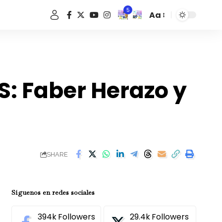
5
Aa
Font
Resizer
: Faber Herazo y
SHARE
Síguenos en redes sociales
394k
Followers
29.4k
Followers