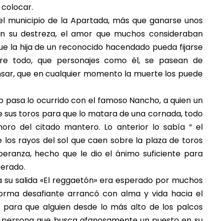
 colocar.
el municipio de la Apartada, más que ganarse unos
on su destreza, el amor que muchos consideraban
 que la hija de un reconocido hacendado pueda fijarse
obre todo, que personajes como él, se pasean de
ensar, que en cualquier momento la muerte los puede
o pasa lo ocurrido con el famoso Nancho, a quien un
 sus toros para que lo matara de una cornada, todo
ro del citado mantero. Lo anterior lo sabía “ el
los rayos del sol que caen sobre la plaza de toros
eranza, hecho que le dio el ánimo suficiente para
perado.
y a su salida «El reggaetón» era esperado por muchos
orma desafiante arrancó con alma y vida hacia el
r para que alguien desde lo más alto de los palcos
 la persona que busca afanosamente un puesto en su