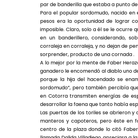
par de banderilla que estaba a punto de
Para el popular sordomudo, nacido en 
pesos era la oportunidad de lograr c
imposible. Claro, solo a él se le ocurre
en un banderillero, considerando, s
corraleja en corraleja, y no dejan de p
sorprender, producto de una cornada .
A lo mejor por la mente de Faber Heraz
ganadero le encomendó al diablo uno de
porque la hija del hacendado se enamo
sordomudo”, pero también percibía que 
en Cotorra transmiten energías de esp
desarrollar la faena que tanto había es
Las puertas de los toriles se abrieron 
manteros y capoteros, pero éste en f
centro de la plaza donde lo citó Fabe
llamada Dalida Villadiego apreciara a