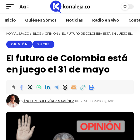
Aa
Font
Resizer
Inicio
Quiénes Sómos
Noticias
Radio en vivo
Cont
KORRALEJA.CO
>
BLOG
>
OPINIÓN
>
EL FUTURO DE COLOMBIA ESTÁ EN JUEGO EL 31 DE MAYO
OPINIÓN
SUCRE
El futuro de Colombia está
en juego el 31 de mayo
BY
ÁNGEL MIGUEL PÉREZ MARTÍNEZ
PUBLISHED MAYO 13, 2026