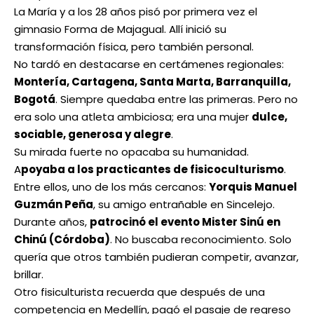
La María y a los 28 años pisó por primera vez el
gimnasio Forma de Majagual. Allí inició su
transformación física, pero también personal.
No tardó en destacarse en certámenes regionales:
Montería, Cartagena, Santa Marta, Barranquilla,
Bogotá
. Siempre quedaba entre las primeras. Pero no
era solo una atleta ambiciosa; era una mujer
dulce,
sociable, generosa y alegre
.
Su mirada fuerte no opacaba su humanidad.
A
poyaba a los practicantes de fisicoculturismo
.
Entre ellos, uno de los más cercanos:
Yorquis Manuel
Guzmán Peña
, su amigo entrañable en Sincelejo.
Durante años,
patrocinó el evento Mister Sinú en
Chinú (Córdoba)
. No buscaba reconocimiento. Solo
quería que otros también pudieran competir, avanzar,
brillar.
Otro fisiculturista recuerda que después de una
competencia en Medellín, pagó el pasaje de regreso