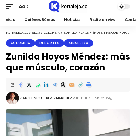
Aa
Font
Resizer
Inicio
Quiénes Sómos
Noticias
Radio en vivo
Cont
KORRALEJA.CO
>
BLOG
>
COLOMBIA
>
ZUNILDA HOYOS MÉNDEZ: MÁS QUE MÚSCULO, CORAZÓN
COLOMBIA
DEPORTES
SINCELEJO
Zunilda Hoyos Méndez: más
que músculo, corazón
BY
ÁNGEL MIGUEL PÉREZ MARTÍNEZ
PUBLISHED JUNIO 20, 2025