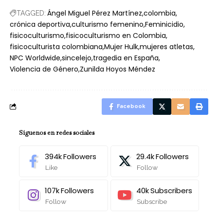
Ángel Miguel Pérez Martínez
colombia
TAGGED:
crónica deportiva
culturismo femenino
Feminicidio
fisicoculturismo
fisicoculturismo en Colombia
fisicoculturista colombiana
Mujer Hulk
mujeres atletas
NPC Worldwide
sincelejo
tragedia en España
Violencia de Género
Zunilda Hoyos Méndez
Facebook
Síguenos en redes sociales
394k
Followers
29.4k
Followers
Like
Follow
107k
Followers
40k
Subscribers
Follow
Subscribe