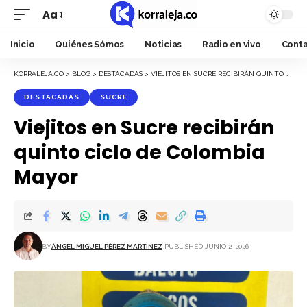
Aa
Font
Resizer
Inicio
Quiénes Sómos
Noticias
Radio en vivo
Cont
KORRALEJA.CO
>
BLOG
>
DESTACADAS
>
VIEJITOS EN SUCRE RECIBIRÁN QUINTO CICLO DE COLOMBIA MAYOR
DESTACADAS
SUCRE
Viejitos en Sucre recibirán
quinto ciclo de Colombia
Mayor
BY
ÁNGEL MIGUEL PÉREZ MARTÍNEZ
PUBLISHED JUNIO 2, 2026