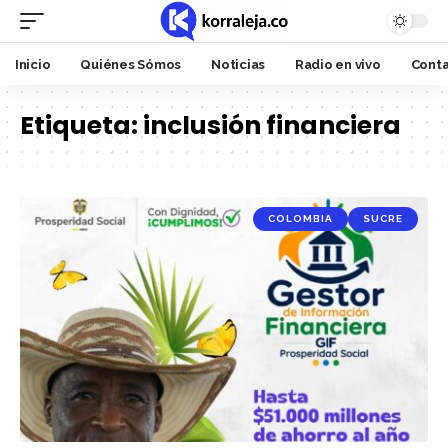
Inicio
Quiénes Sómos
Noticias
Radio en vivo
Cont
Etiqueta:
inclusión financiera
COLOMBIA
SUCRE