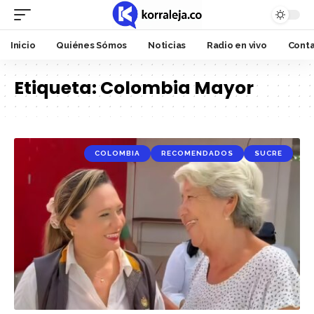
Inicio
Quiénes Sómos
Noticias
Radio en vivo
Cont
Etiqueta:
Colombia Mayor
COLOMBIA
RECOMENDADOS
SUCRE