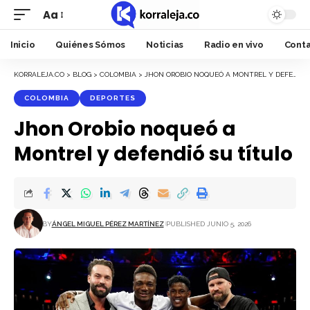
Aa
Font
Resizer
Inicio
Quiénes Sómos
Noticias
Radio en vivo
Cont
KORRALEJA.CO
>
BLOG
>
COLOMBIA
>
JHON OROBIO NOQUEÓ A MONTREL Y DEFENDIÓ SU TÍTULO
COLOMBIA
DEPORTES
Jhon Orobio noqueó a
Montrel y defendió su título
BY
ÁNGEL MIGUEL PÉREZ MARTÍNEZ
PUBLISHED JUNIO 5, 2026