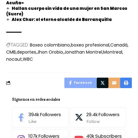
Acuña»
Hallan cuerpo sin vida de una mujer en San Marcos
(Sucre)
Alex Char: el eterno alcalde de Barranquilla
Boxeo colombiano
boxeo profesional
Canadá
TAGGED:
CMB
deportes
Jhon Orobio
Jonathan Montrel
Montreal
nocaut
WBC
Facebook
Síguenos en redes sociales
394k
Followers
29.4k
Followers
Like
Follow
107k
Followers
40k
Subscribers