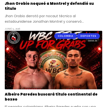
Jhon Orobio noqueó a Montrel y defendió su
título
Jhon Orobio derrotó por nocaut técnico al
estadounidense Jonathan Montrel y conservó…
JUNIO 5, 2026
COLOMBIA
DEPORTES
Albeiro Paredes buscará título continental de
boxeo
El pegador colombiano Albeiro Paredes sueña con una