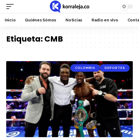
Inicio
Quiénes Sómos
Noticias
Radio en vivo
Cont
Etiqueta:
CMB
COLOMBIA
DEPORTES