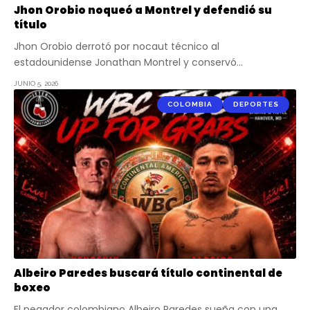
Jhon Orobio noqueó a Montrel y defendió su
título
Jhon Orobio derrotó por nocaut técnico al
estadounidense Jonathan Montrel y conservó…
JUNIO 5, 2026
COLOMBIA
DEPORTES
Albeiro Paredes buscará título continental de
boxeo
El pegador colombiano Albeiro Paredes sueña con una