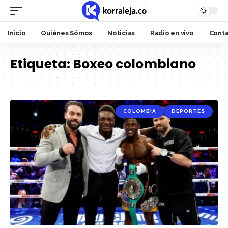
Inicio
Quiénes Sómos
Noticias
Radio en vivo
Cont
Etiqueta:
Boxeo colombiano
COLOMBIA
DEPORTES