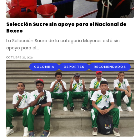
Selección Sucre sin apoyo para el Nacional de
Boxeo
La Selección Sucre de la categoría Mayores está sin
apoyo para el…
OCTUBRE 22, 2025
COLOMBIA
DEPORTES
RECOMENDADOS