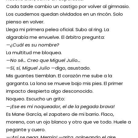
Cada tarde cambio un castigo por volver al gimnasio.
Los cuadernos quedan olvidados en un rincón. Solo
pienso en volver.
Llega mi primera pelea oficial. Subo al ring. La
algarabía me envuelve. El árbitro pregunta:
—¿Cuál es su nombre?
La multitud me bloquea.
—No sé… Creo que Miguel Julio…
—Sí, sí, Miguel Julio
—digo, asustado.
Mis guantes tiemblan. El corazón me sube a la
garganta. La lona se mueve bajo mis pies. El primer
impacto despierta algo desconocido.
Noqueo. Escucho un grito:
—¡Ese es mi noqueador, el de la pegada brava!
Es Mane García, el zapatero de mi barrio. Flaco,
moreno, con un ojo blanco y otro que ve todo. Huele a
pegante y cuero.
—¡Así se pega, Memín!
—grita, golpeando el aire.