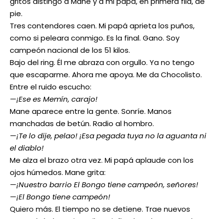
gritos distingo a Mane y a mi papá, en primera fila, de
pie.
Tres contendores caen. Mi papá aprieta los puños,
como si peleara conmigo. Es la final. Gano. Soy
campeón nacional de los 51 kilos.
Bajo del ring. Él me abraza con orgullo. Ya no tengo
que escaparme. Ahora me apoya. Me da Chocolisto.
Entre el ruido escucho:
—¡Ese es Memín, carajo!
Mane aparece entre la gente. Sonríe. Manos
manchadas de betún. Radio al hombro.
—¡Te lo dije, pelao! ¡Esa pegada tuya no la aguanta ni
el diablo!
Me alza el brazo otra vez. Mi papá aplaude con los
ojos húmedos. Mane grita:
—¡Nuestro barrio El Bongo tiene campeón, señores!
—¡El Bongo tiene campeón!
Quiero más. El tiempo no se detiene. Trae nuevos