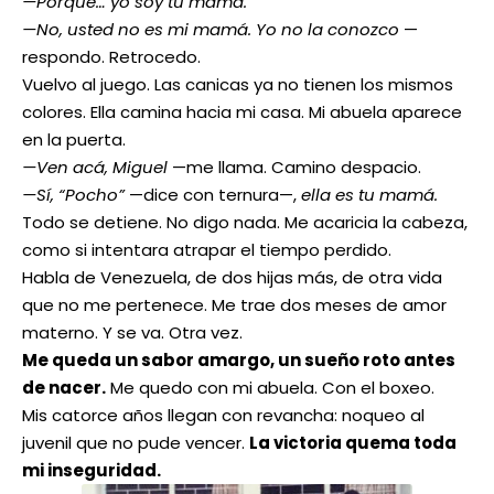
—Porque… yo soy tu mamá.
—No, usted no es mi mamá. Yo no la conozco
—
respondo. Retrocedo.
Vuelvo al juego. Las canicas ya no tienen los mismos
colores. Ella camina hacia mi casa. Mi abuela aparece
en la puerta.
—Ven acá, Miguel
—me llama. Camino despacio.
—Sí, “Pocho”
—dice con ternura—,
ella es tu mamá.
Todo se detiene. No digo nada. Me acaricia la cabeza,
como si intentara atrapar el tiempo perdido.
Habla de Venezuela, de dos hijas más, de otra vida
que no me pertenece. Me trae dos meses de amor
materno. Y se va. Otra vez.
Me queda un sabor amargo, un sueño roto antes
de nacer.
Me quedo con mi abuela. Con el boxeo.
Mis catorce años llegan con revancha: noqueo al
juvenil que no pude vencer.
La victoria quema toda
mi inseguridad.