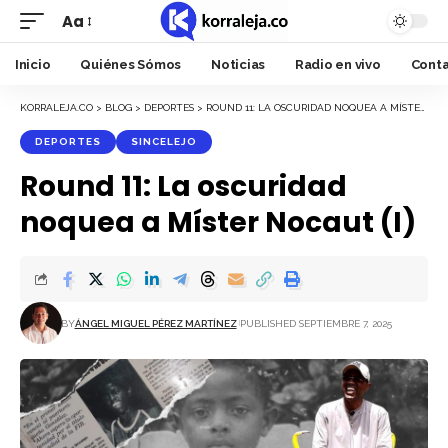
Aa
Font
Resizer
Inicio
Quiénes Sómos
Noticias
Radio en vivo
Cont
KORRALEJA.CO
>
BLOG
>
DEPORTES
>
ROUND 11: LA OSCURIDAD NOQUEA A MÍSTER NOCAUT (I)
DEPORTES
SINCELEJO
Round 11: La oscuridad
noquea a Míster Nocaut (I)
BY
ÁNGEL MIGUEL PÉREZ MARTÍNEZ
PUBLISHED SEPTIEMBRE 7, 2025