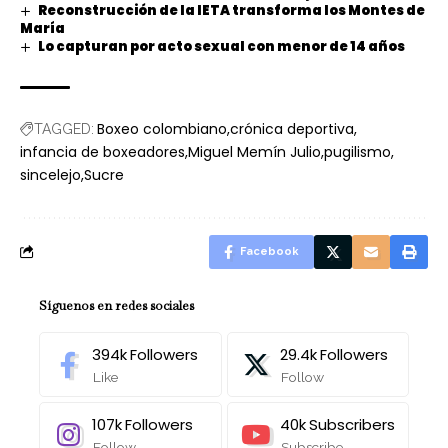
Reconstrucción de la IETA transforma los Montes de
María
Lo capturan por acto sexual con menor de 14 años
Boxeo colombiano
crónica deportiva
TAGGED:
infancia de boxeadores
Miguel Memín Julio
pugilismo
sincelejo
Sucre
Facebook
Síguenos en redes sociales
394k
Followers
29.4k
Followers
Like
Follow
107k
Followers
40k
Subscribers
Follow
Subscribe