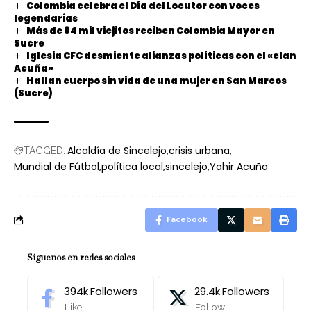
Colombia celebra el Día del Locutor con voces
legendarias
Más de 84 mil viejitos reciben Colombia Mayor en
Sucre
Iglesia CFC desmiente alianzas políticas con el «clan
Acuña»
Hallan cuerpo sin vida de una mujer en San Marcos
(Sucre)
Alcaldía de Sincelejo
crisis urbana
TAGGED:
Mundial de Fútbol
política local
sincelejo
Yahir Acuña
Facebook
Síguenos en redes sociales
394k
Followers
29.4k
Followers
Like
Follow