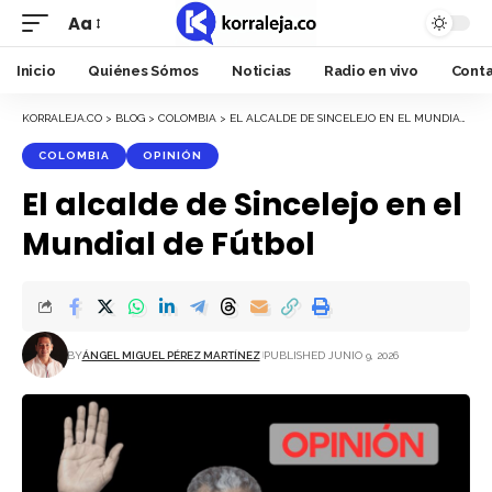
Aa
Font
Resizer
Inicio
Quiénes Sómos
Noticias
Radio en vivo
Cont
KORRALEJA.CO
>
BLOG
>
COLOMBIA
>
EL ALCALDE DE SINCELEJO EN EL MUNDIAL DE FÚTBOL
COLOMBIA
OPINIÓN
El alcalde de Sincelejo en el
Mundial de Fútbol
BY
ÁNGEL MIGUEL PÉREZ MARTÍNEZ
PUBLISHED JUNIO 9, 2026