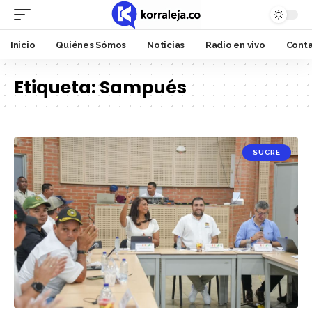
Inicio
Quiénes Sómos
Noticias
Radio en vivo
Cont
Etiqueta:
Sampués
SUCRE