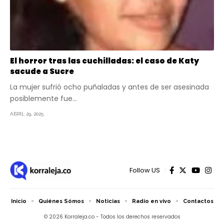
El horror tras las cuchilladas: el caso de Katy
sacude a Sucre
La mujer sufrió ocho puñaladas y antes de ser asesinada
posiblemente fue…
ABRIL 29, 2025
Follow US
Inicio
Quiénes Sómos
Noticias
Radio en vivo
Contactos
© 2026 Korraleja.co - Todos los derechos reservados