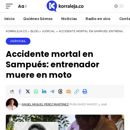
Aa
Font
Resizer
Inicio
Quiénes Sómos
Noticias
Radio en vivo
Cont
KORRALEJA.CO
>
BLOG
>
JUDICIAL
>
ACCIDENTE MORTAL EN SAMPUÉS: ENTRENADOR MUERE EN MOTO
JUDICIAL
Accidente mortal en
Sampués: entrenador
muere en moto
BY
ÁNGEL MIGUEL PÉREZ MARTÍNEZ
PUBLISHED MARZO 3, 2026