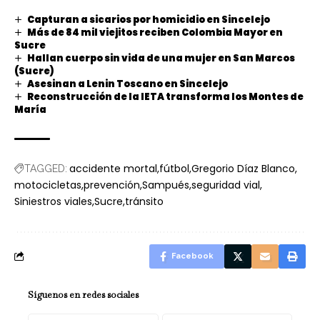
Capturan a sicarios por homicidio en Sincelejo
Más de 84 mil viejitos reciben Colombia Mayor en
Sucre
Hallan cuerpo sin vida de una mujer en San Marcos
(Sucre)
Asesinan a Lenin Toscano en Sincelejo
Reconstrucción de la IETA transforma los Montes de
María
accidente mortal
fútbol
Gregorio Díaz Blanco
TAGGED:
motocicletas
prevención
Sampués
seguridad vial
Siniestros viales
Sucre
tránsito
Facebook
Síguenos en redes sociales