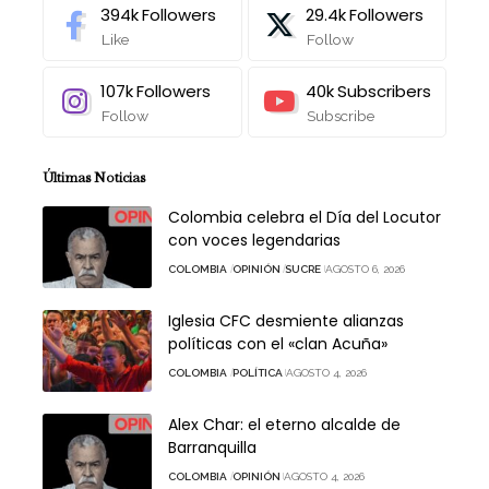
394k
Followers
29.4k
Followers
Like
Follow
107k
Followers
40k
Subscribers
Follow
Subscribe
Últimas Noticias
Colombia celebra el Día del Locutor
con voces legendarias
COLOMBIA
OPINIÓN
SUCRE
AGOSTO 6, 2026
Iglesia CFC desmiente alianzas
políticas con el «clan Acuña»
COLOMBIA
POLÍTICA
AGOSTO 4, 2026
Alex Char: el eterno alcalde de
Barranquilla
COLOMBIA
OPINIÓN
AGOSTO 4, 2026