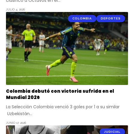
clasificó a Octavos en el…
JULIO 4, 2026
COLOMBIA
DEPORTES
Colombia debutó con victoria sufrida en el
Mundial 2026
La Selección Colombia venció 3 goles por 1 a su similar
Uzbekistán…
JUNIO 17, 2026
JUDICIAL