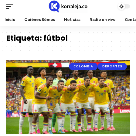
Inicio
Quiénes Sómos
Noticias
Radio en vivo
Cont
Etiqueta:
fútbol
COLOMBIA
DEPORTES