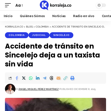
Aa
Font
Resizer
Inicio
Quiénes Sómos
Noticias
Radio en vivo
Cont
KORRALEJA.CO
>
BLOG
>
COLOMBIA
>
ACCIDENTE DE TRÁNSITO EN SINCELEJO DEJA A UN TAXISTA SIN VIDA
COLOMBIA
JUDICIAL
SINCELEJO
Accidente de tránsito en
Sincelejo deja a un taxista
sin vida
BY
ÁNGEL MIGUEL PÉREZ MARTÍNEZ
PUBLISHED DICIEMBRE 8, 2025