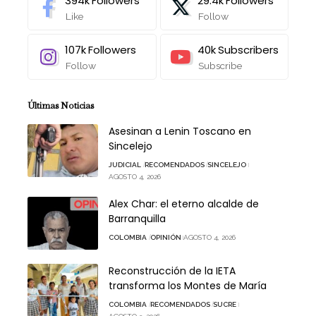
394k
Followers
29.4k
Followers
Like
Follow
107k
Followers
40k
Subscribers
Follow
Subscribe
Últimas Noticias
Asesinan a Lenin Toscano en
Sincelejo
JUDICIAL
RECOMENDADOS
SINCELEJO
AGOSTO 4, 2026
Alex Char: el eterno alcalde de
Barranquilla
COLOMBIA
OPINIÓN
AGOSTO 4, 2026
Reconstrucción de la IETA
transforma los Montes de María
COLOMBIA
RECOMENDADOS
SUCRE