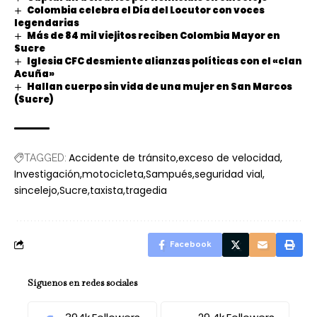
Colombia celebra el Día del Locutor con voces
legendarias
Más de 84 mil viejitos reciben Colombia Mayor en
Sucre
Iglesia CFC desmiente alianzas políticas con el «clan
Acuña»
Hallan cuerpo sin vida de una mujer en San Marcos
(Sucre)
Accidente de tránsito
exceso de velocidad
TAGGED:
Investigación
motocicleta
Sampués
seguridad vial
sincelejo
Sucre
taxista
tragedia
Facebook
Síguenos en redes sociales