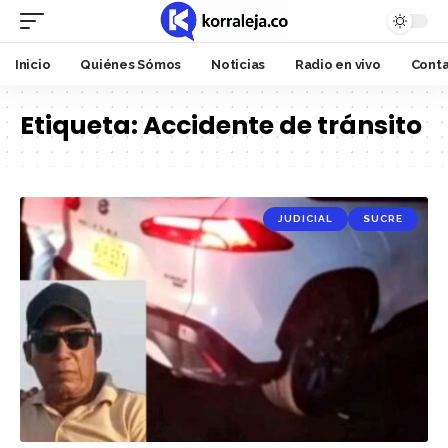
Inicio
Quiénes Sómos
Noticias
Radio en vivo
Cont
Etiqueta:
Accidente de tránsito
JUDICIAL
SUCRE