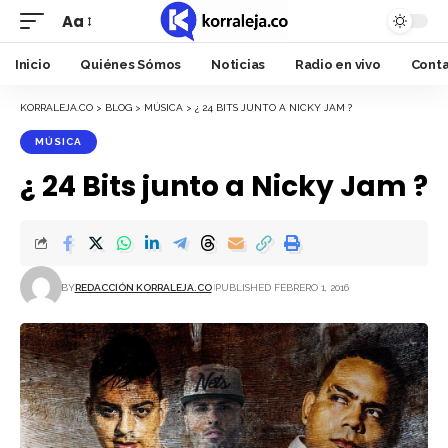
Aa
Font
Resizer
Inicio
Quiénes Sómos
Noticias
Radio en vivo
Cont
KORRALEJA.CO
>
BLOG
>
MÚSICA
>
¿ 24 BITS JUNTO A NICKY JAM ?
MÚSICA
¿ 24 Bits junto a Nicky Jam ?
BY
REDACCIÓN KORRALEJA.CO
PUBLISHED FEBRERO 1, 2016