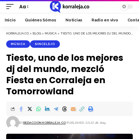
Aa
Font
Resizer
Inicio
Quiénes Sómos
Noticias
Radio en vivo
Cont
KORRALEJA.CO
>
BLOG
>
MÚSICA
>
TIESTO, UNO DE LOS MEJORES DJ DEL MUNDO, MEZCLÓ FIESTA EN CORRALEJA EN TOMORROWLAND
MÚSICA
SINCELEJO
Tiesto, uno de los mejores
dj del mundo, mezcló
Fiesta en Corraleja en
Tomorrowland
BY
REDACCIÓN KORRALEJA.CO
PUBLISHED JULIO 28, 2019