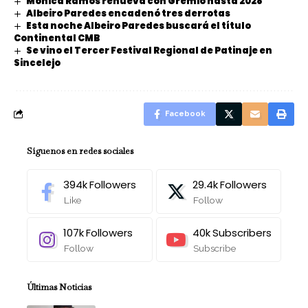
Mónica Ramos renueva con Grêmio hasta 2028
Albeiro Paredes encadenó tres derrotas
Esta noche Albeiro Paredes buscará el título
Continental CMB
Se vino el Tercer Festival Regional de Patinaje en
Sincelejo
Facebook
Síguenos en redes sociales
394k
Followers
29.4k
Followers
Like
Follow
107k
Followers
40k
Subscribers
Follow
Subscribe
Últimas Noticias