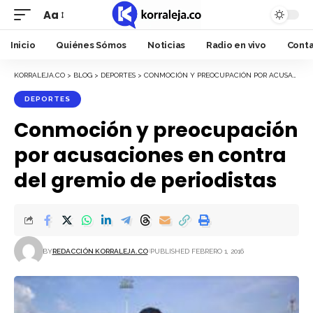
Aa
Font
Resizer
Inicio
Quiénes Sómos
Noticias
Radio en vivo
Cont
KORRALEJA.CO
>
BLOG
>
DEPORTES
>
CONMOCIÓN Y PREOCUPACIÓN POR ACUSACIONES EN CONTRA DEL GREMIO DE PERIODISTAS
DEPORTES
Conmoción y preocupación
por acusaciones en contra
del gremio de periodistas
BY
REDACCIÓN KORRALEJA.CO
PUBLISHED FEBRERO 1, 2016