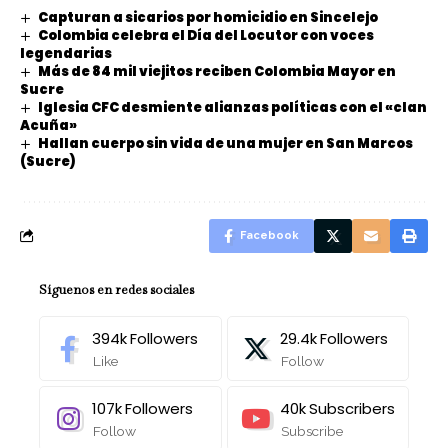
Capturan a sicarios por homicidio en Sincelejo
Colombia celebra el Día del Locutor con voces
legendarias
Más de 84 mil viejitos reciben Colombia Mayor en
Sucre
Iglesia CFC desmiente alianzas políticas con el «clan
Acuña»
Hallan cuerpo sin vida de una mujer en San Marcos
(Sucre)
Facebook
Síguenos en redes sociales
394k
Followers
29.4k
Followers
Like
Follow
107k
Followers
40k
Subscribers
Follow
Subscribe