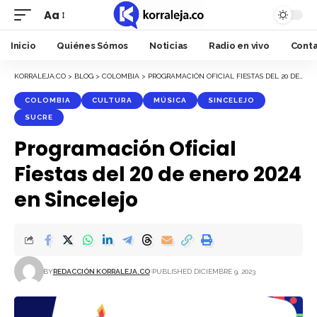
Aa
Font
Resizer
Inicio
Quiénes Sómos
Noticias
Radio en vivo
Cont
KORRALEJA.CO
>
BLOG
>
COLOMBIA
>
PROGRAMACIÓN OFICIAL FIESTAS DEL 20 DE ENERO 2024 EN SINCELEJO
COLOMBIA
CULTURA
MÚSICA
SINCELEJO
SUCRE
Programación Oficial
Fiestas del 20 de enero 2024
en Sincelejo
BY
REDACCIÓN KORRALEJA.CO
PUBLISHED DICIEMBRE 9, 2023