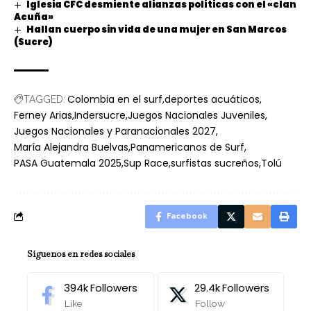
Iglesia CFC desmiente alianzas políticas con el «clan
Acuña»
Hallan cuerpo sin vida de una mujer en San Marcos
(Sucre)
Colombia en el surf
deportes acuáticos
TAGGED:
Ferney Arias
Indersucre
Juegos Nacionales Juveniles
Juegos Nacionales y Paranacionales 2027
María Alejandra Buelvas
Panamericanos de Surf
PASA Guatemala 2025
Sup Race
surfistas sucreños
Tolú
Facebook
Síguenos en redes sociales
394k
Followers
29.4k
Followers
Like
Follow