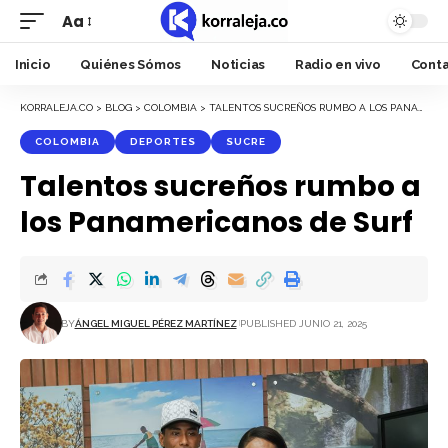
Aa
Font
Resizer
Inicio
Quiénes Sómos
Noticias
Radio en vivo
Cont
KORRALEJA.CO
>
BLOG
>
COLOMBIA
>
TALENTOS SUCREÑOS RUMBO A LOS PANAMERICANOS DE SURF
COLOMBIA
DEPORTES
SUCRE
Talentos sucreños rumbo a
los Panamericanos de Surf
BY
ÁNGEL MIGUEL PÉREZ MARTÍNEZ
PUBLISHED JUNIO 21, 2025