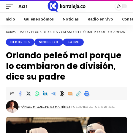
Aa
Font
Resizer
Inicio
Quiénes Sómos
Noticias
Radio en vivo
Cont
KORRALEJA.CO
>
BLOG
>
DEPORTES
>
ORLANDO PELEÓ MAL PORQUE LO CAMBIARON DE DIVISIÓN, DICE SU PADRE
DEPORTES
SINCELEJO
SUCRE
Orlando peleó mal porque
lo cambiaron de división,
dice su padre
BY
ÁNGEL MIGUEL PÉREZ MARTÍNEZ
PUBLISHED OCTUBRE 28, 2024