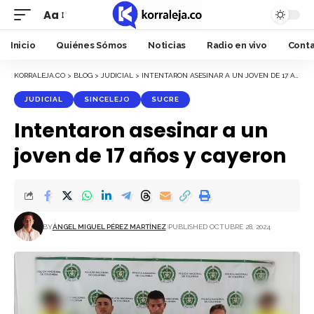
Aa
Font
Resizer
Inicio
Quiénes Sómos
Noticias
Radio en vivo
Cont
KORRALEJA.CO
>
BLOG
>
JUDICIAL
>
INTENTARON ASESINAR A UN JOVEN DE 17 AÑOS Y CAYERON
JUDICIAL
SINCELEJO
SUCRE
Intentaron asesinar a un
joven de 17 años y cayeron
BY
ÁNGEL MIGUEL PÉREZ MARTÍNEZ
PUBLISHED OCTUBRE 28, 2024