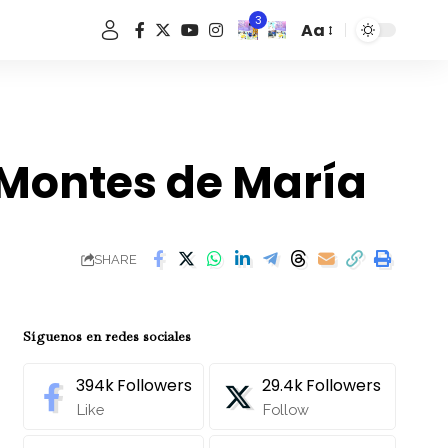
3
Aa
Font
Resizer
 Montes de María
SHARE
Síguenos en redes sociales
394k
Followers
29.4k
Followers
Like
Follow