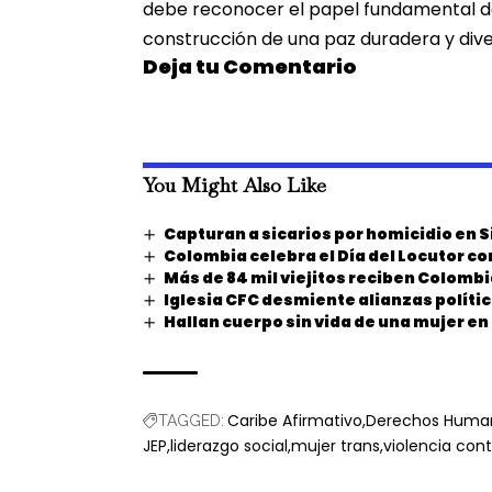
debe reconocer el papel fundamental de
construcción de una paz duradera y dive
Deja tu Comentario
You Might Also Like
Capturan a sicarios por homicidio en S
Colombia celebra el Día del Locutor c
Más de 84 mil viejitos reciben Colomb
Iglesia CFC desmiente alianzas polític
Hallan cuerpo sin vida de una mujer e
Caribe Afirmativo
Derechos Huma
TAGGED:
JEP
liderazgo social
mujer trans
violencia con