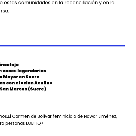
 estas comunidades en la reconciliación y en la
rsa.
incelejo
on voces legendarias
ia Mayor en Sucre
as con el «clan Acuña»
n San Marcos (Sucre)
nos
El Carmen de Bolívar
feminicidio de Nawar Jiménez
tra personas LGBTIQ+