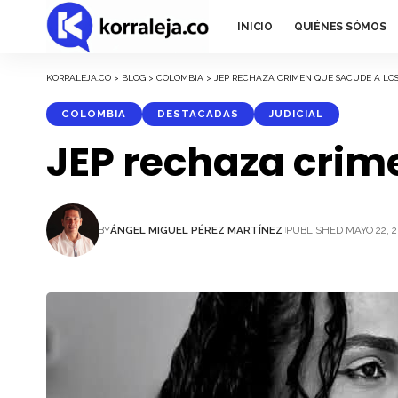
INICIO
QUIÉNES SÓMOS
KORRALEJA.CO
>
BLOG
>
COLOMBIA
>
JEP RECHAZA CRIMEN QUE SACUDE A LO
COLOMBIA
DESTACADAS
JUDICIAL
JEP rechaza crim
BY
ÁNGEL MIGUEL PÉREZ MARTÍNEZ
PUBLISHED MAYO 22, 