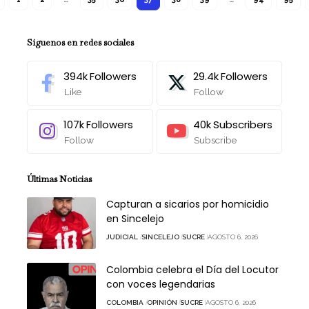
Síguenos en redes sociales
394k
Followers
29.4k
Followers
Like
Follow
107k
Followers
40k
Subscribers
Follow
Subscribe
Últimas Noticias
Capturan a sicarios por homicidio
en Sincelejo
JUDICIAL
SINCELEJO
SUCRE
AGOSTO 6, 2026
Colombia celebra el Día del Locutor
con voces legendarias
COLOMBIA
OPINIÓN
SUCRE
AGOSTO 6, 2026