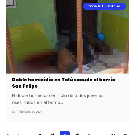
CRÓNICA JUDICIAL
Doble homicidio en Tolú sacude al barrio
San Felipe
El doble homicidio en Tolú deja dos jóvenes
asesinados en el barrio…
SEPTIEMBRE 23, 2025
1
2
…
35
36
37
38
39
…
94
95