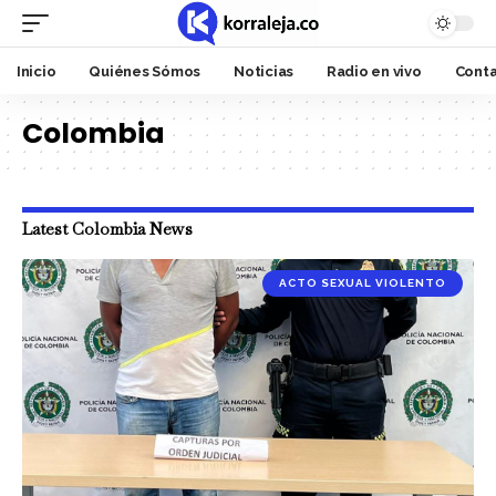
Inicio
Quiénes Sómos
Noticias
Radio en vivo
Cont
Colombia
Latest Colombia News
ACTO SEXUAL VIOLENTO