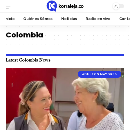
Inicio
Quiénes Sómos
Noticias
Radio en vivo
Cont
Colombia
Latest Colombia News
ADULTOS MAYORES