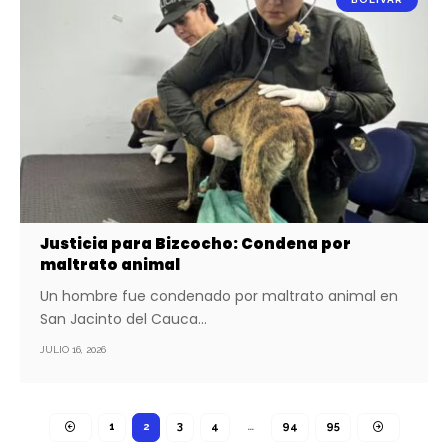
Justicia para Bizcocho: Condena por
maltrato animal
Un hombre fue condenado por maltrato animal en
San Jacinto del Cauca…
JULIO 16, 2026
1
2
3
4
…
94
95