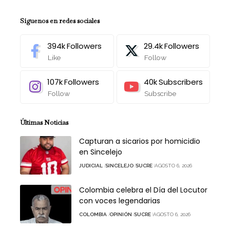
Síguenos en redes sociales
394k
Followers
29.4k
Followers
Like
Follow
107k
Followers
40k
Subscribers
Follow
Subscribe
Últimas Noticias
Capturan a sicarios por homicidio
en Sincelejo
JUDICIAL
SINCELEJO
SUCRE
AGOSTO 6, 2026
Colombia celebra el Día del Locutor
con voces legendarias
COLOMBIA
OPINIÓN
SUCRE
AGOSTO 6, 2026