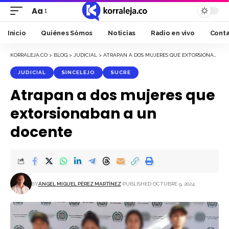
Aa
Font
Resizer
Inicio
Quiénes Sómos
Noticias
Radio en vivo
Cont
KORRALEJA.CO
>
BLOG
>
JUDICIAL
>
ATRAPAN A DOS MUJERES QUE EXTORSIONABAN A UN DOCENTE
JUDICIAL
SINCELEJO
SUCRE
Atrapan a dos mujeres que
extorsionaban a un
docente
BY
ÁNGEL MIGUEL PÉREZ MARTÍNEZ
PUBLISHED OCTUBRE 9, 2024