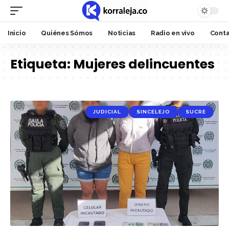
Inicio
Quiénes Sómos
Noticias
Radio en vivo
Cont
Etiqueta:
Mujeres delincuentes
JUDICIAL
SINCELEJO
SUCRE