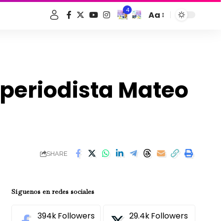
4
Aa
Font
Resizer
periodista Mateo
SHARE
Síguenos en redes sociales
394k
Followers
29.4k
Followers