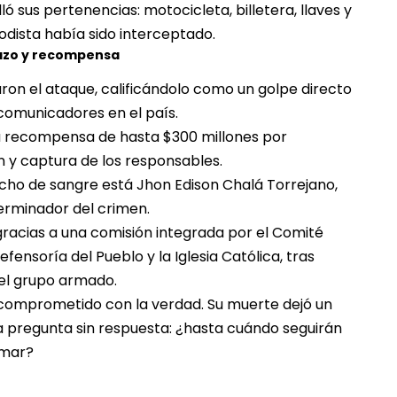
ó sus pertenencias: motocicleta, billetera, llaves y
iodista había sido interceptado.
azo y recompensa
zaron el ataque, calificándolo como un golpe directo
s comunicadores en el país.
a recompensa de hasta $300 millones por
ón y captura de los responsables.
cho de sangre está Jhon Edison Chalá Torrejano,
erminador del crimen.
gracias a una comisión integrada por el Comité
efensoría del Pueblo y la Iglesia Católica, tras
el grupo armado.
comprometido con la verdad. Su muerte dejó un
a pregunta sin respuesta: ¿hasta cuándo seguirán
rmar?