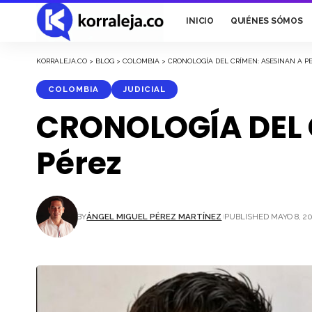
INICIO
QUIÉNES SÓMOS
KORRALEJA.CO
>
BLOG
>
COLOMBIA
>
CRONOLOGÍA DEL CRÍMEN: ASESINAN A P
COLOMBIA
JUDICIAL
CRONOLOGÍA DEL C
Pérez
BY
ÁNGEL MIGUEL PÉREZ MARTÍNEZ
PUBLISHED MAYO 8, 2