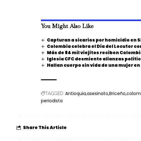
You Might Also Like
Capturan a sicarios por homicidio en S
Colombia celebra el Día del Locutor c
Más de 84 mil viejitos reciben Colomb
Iglesia CFC desmiente alianzas polític
Hallan cuerpo sin vida de una mujer e
Antioquia
asesinato
Briceño
colom
TAGGED:
periodista
Share This Article