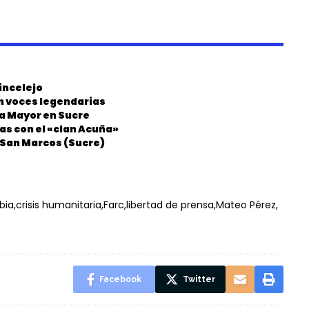
incelejo
on voces legendarias
ia Mayor en Sucre
as con el «clan Acuña»
n San Marcos (Sucre)
bia
crisis humanitaria
Farc
libertad de prensa
Mateo Pérez
Facebook
Twitter