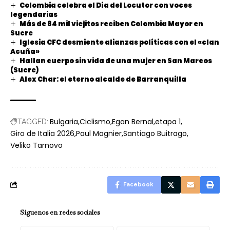
Colombia celebra el Día del Locutor con voces
legendarias
Más de 84 mil viejitos reciben Colombia Mayor en
Sucre
Iglesia CFC desmiente alianzas políticas con el «clan
Acuña»
Hallan cuerpo sin vida de una mujer en San Marcos
(Sucre)
Alex Char: el eterno alcalde de Barranquilla
Bulgaria
Ciclismo
Egan Bernal
etapa 1
TAGGED:
Giro de Italia 2026
Paul Magnier
Santiago Buitrago
Veliko Tarnovo
Facebook
Síguenos en redes sociales