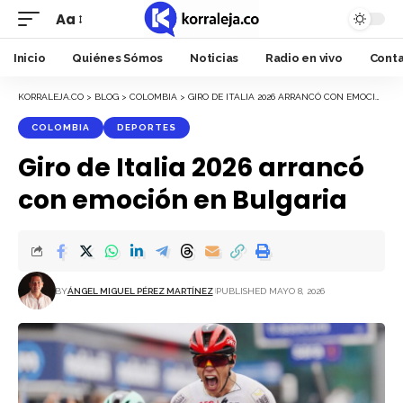
Aa
Font
Resizer
Inicio
Quiénes Sómos
Noticias
Radio en vivo
Cont
KORRALEJA.CO
>
BLOG
>
COLOMBIA
>
GIRO DE ITALIA 2026 ARRANCÓ CON EMOCIÓN EN BULGARIA
COLOMBIA
DEPORTES
Giro de Italia 2026 arrancó
con emoción en Bulgaria
BY
ÁNGEL MIGUEL PÉREZ MARTÍNEZ
PUBLISHED MAYO 8, 2026