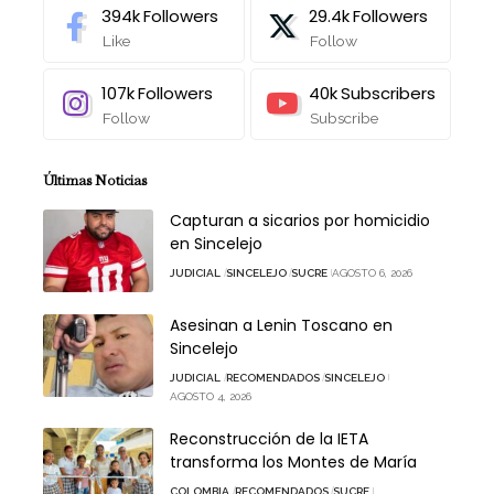
394k
Followers
29.4k
Followers
Like
Follow
107k
Followers
40k
Subscribers
Follow
Subscribe
Últimas Noticias
Capturan a sicarios por homicidio
en Sincelejo
JUDICIAL
SINCELEJO
SUCRE
AGOSTO 6, 2026
Asesinan a Lenin Toscano en
Sincelejo
JUDICIAL
RECOMENDADOS
SINCELEJO
AGOSTO 4, 2026
Reconstrucción de la IETA
transforma los Montes de María
COLOMBIA
RECOMENDADOS
SUCRE