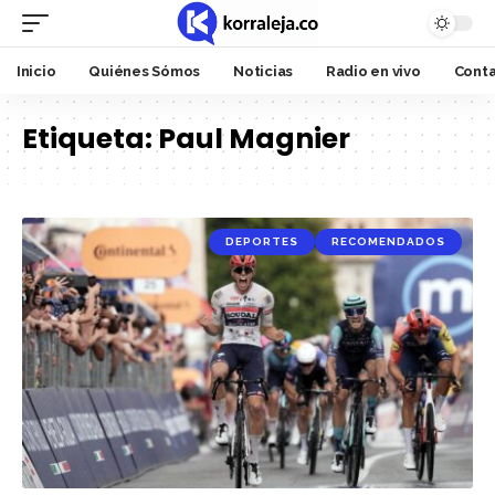
Inicio
Quiénes Sómos
Noticias
Radio en vivo
Cont
Etiqueta:
Paul Magnier
DEPORTES
RECOMENDADOS